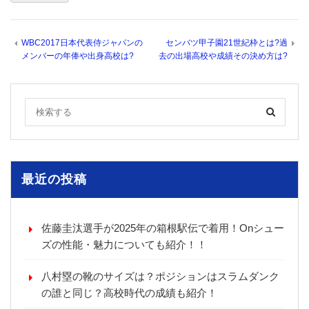
WBC2017日本代表侍ジャパンの
センバツ甲子園21世紀枠とは?過
メンバーの年俸や出身高校は?
去の出場高校や成績その決め方は?
最近の投稿
佐藤圭汰選手が2025年の箱根駅伝で着用！Onシュー
ズの性能・魅力についても紹介！！
八村塁の靴のサイズは？ポジションはスラムダンク
の誰と同じ？高校時代の成績も紹介！