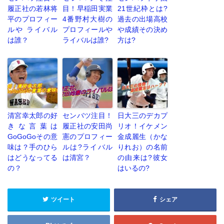
履正社の若林将
目！早稲田実業
21世紀枠とは?
平のプロフィー
4番野村大樹の
過去の出場高校
ルや ライバル
プロフィールや
や成績その決め
は誰？
ライバルは誰?
方は?
清宮幸太郎の好
センバツ注目！
日大三のデカプ
きな言葉は
履正社の安田尚
リオ！イケメン
GoGoGoその意
憲のプロフィー
金成麗生（かな
味は？手のひら
ルは?ライバル
りれお）の名前
はどうなってる
は清宮？
の由来は?彼女
の？
はいるの?
ツイート
シェア