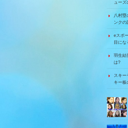
ューズ
八村塁
ンクの
eスポ
目にな
羽生結
は?
スキー
キー板